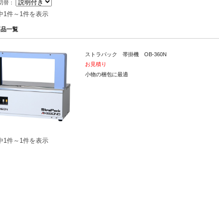
切替：
中1件～1件を表示
ープ
商品一覧
ル印刷テープ
ストラパック 帯掛機 OB-360N
お見積り
ル
小物の梱包に最適
その他
中1件～1件を表示
業資材・産業機器