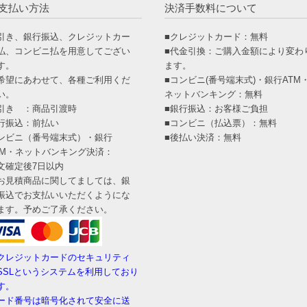
支払い方法
決済手数料について
引き、銀行振込、クレジットカー
■クレジットカード：無料
払、コンビニ払を用意してござい
■代金引換：ご購入金額により変わ
す。
ます。
希望にあわせて、各種ご利用くだ
■コンビニ(番号端末式)・銀行ATM
い。
ネットバンキング：無料
引き ：商品引渡時
■銀行振込：お客様ご負担
行振込：前払い
■コンビニ（払込票）：無料
ンビニ（番号端末式）・銀行
■後払い決済：無料
TM・ネットバンキング決済：
文確定後7日以内
お見積商品に関してましては、銀
振込でお支払いいただくようにな
ます。予めご了承ください。
クレジットカードのセキュリティ
SSLというシステムを利用しており
す。
ード番号は暗号化されて安全に送