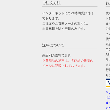
ご注文方法
お
インターネットにて24時間受け付け
代
ております。
ド
ご注文やご質問メールの対応は、
ま
土日祝日を除く平日のみです。
ご
さ
代
銀
送料について
コ
A
商品別の送料で計算
注
※各商品の送料は、各商品の説明の
※
ページに記載されております。
行
り
※
は
ま
カ