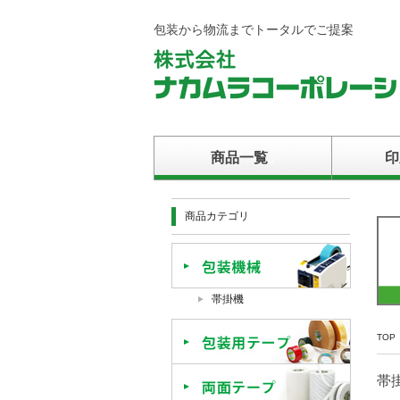
包装から物流までトータルでご提案
商品一覧
印
商品カテゴリ
包装機械
帯掛機
TOP
包装用テ
帯
両面テー