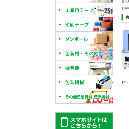
表示
1件
工業用テ
オリジナ
ダンボー
包装材・
梱包機
包装機械
1件
その他産