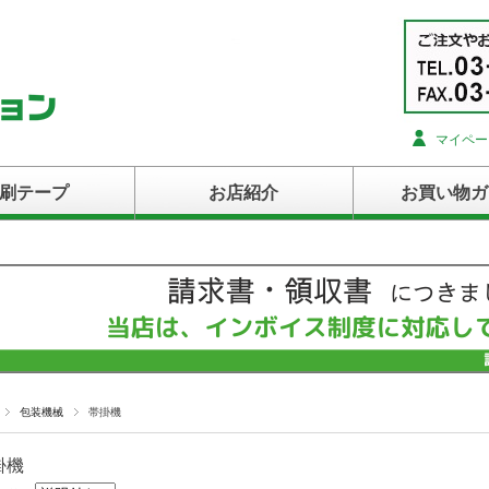
マイペー
刷テープ
お店紹介
お買い物ガ
包装機械
帯掛機
ープ
掛機
プ