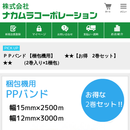
PICK UP
ＰＰバンド 【梱包機用】 ★★【お得 2巻セット】
★★ （2巻入り×1梱包）