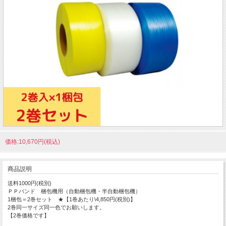
価格:10,670円(税込)
商品説明
送料1000円(税別)
ＰＰバンド 梱包機用（自動梱包機・半自動梱包機）
1梱包＝2巻セット ★【1巻あたり\4,850円(税別)】
2巻同一サイズ同一色でお願いします。
【2巻価格です】