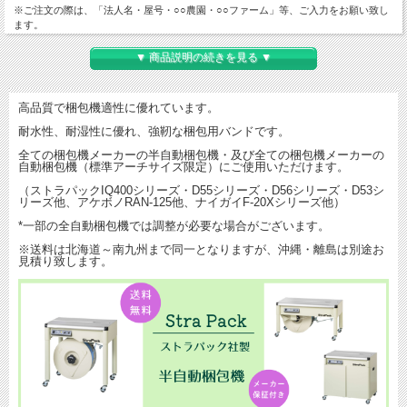
※ご注文の際は、「法人名・屋号・○○農園・○○ファーム」等、ご入力をお願い致し
ます。
▼ 商品説明の続きを見る ▼
高品質で梱包機適性に優れています。
耐水性、耐湿性に優れ、強靭な梱包用バンドです。
全ての梱包機メーカーの半自動梱包機・及び全ての梱包機メーカーの
自動梱包機（標準アーチサイズ限定）にご使用いただけます。
（ストラパックIQ400シリーズ・D55シリーズ・D56シリーズ・D53シ
リーズ他、アケボノRAN-125他、ナイガイF-20Xシリーズ他）
*一部の全自動梱包機では調整が必要な場合がございます。
※送料は北海道～南九州まで同一となりますが、沖縄・離島は別途お
見積り致します。