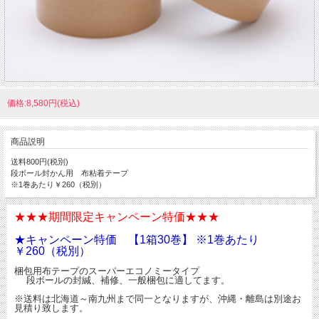
価格:8,580円(税込)
商品説明
送料800円(税別)
段ボール封かん用 布粘着テープ
※1巻あたり￥260（税別）
★★★期間限定キャンペーン特価★★★
★キャンペーン特価 【1箱30巻】 ※1巻あたり
￥260（税別）
梱包用布テープのスーパーエコノミータイプ
段ボールの封緘、補修、一般梱包に適してます。
※送料は北海道～南九州まで同一となりますが、沖縄・離島は別途お
見積り致します。