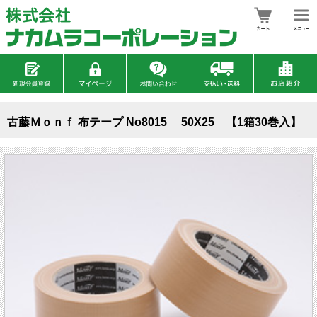
古藤Ｍｏｎｆ 布テープ No8015 50X25 【1箱30巻入】